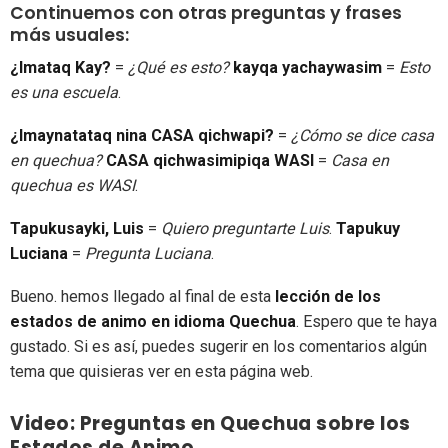
Continuemos con otras preguntas y frases
más usuales:
¿Imataq Kay?
=
¿Qué es esto?
kayqa yachaywasim
=
Esto
es una escuela
.
¿Imaynatataq nina CASA qichwapi?
=
¿Cómo se dice casa
en quechua?
CASA qichwasimipiqa WASI
=
Casa en
quechua es WASI
.
Tapukusayki, Luis
=
Quiero preguntarte Luis
.
Tapukuy
Luciana
=
Pregunta Luciana
.
Bueno. hemos llegado al final de esta
lección de los
estados de animo en idioma Quechua
. Espero que te haya
gustado. Si es así, puedes sugerir en los comentarios algún
tema que quisieras ver en esta página web.
Video: Preguntas en Quechua sobre los
Estados de Animo