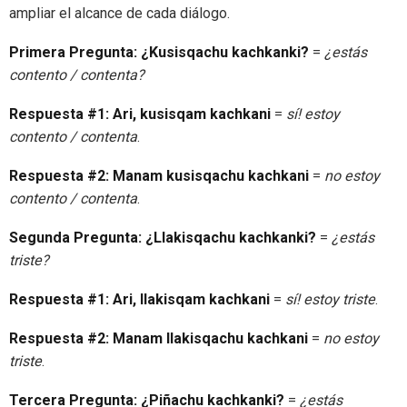
ampliar el alcance de cada diálogo.
Primera Pregunta:
¿Kusisqachu kachkanki?
=
¿estás
contento / contenta?
Respuesta #1:
Ari, kusisqam kachkani
=
sí! estoy
contento / contenta
.
Respuesta #2:
Manam kusisqachu kachkani
=
no estoy
contento / contenta
.
Segunda Pregunta:
¿Llakisqachu kachkanki?
=
¿estás
triste?
Respuesta #1:
Ari, llakisqam kachkani
=
sí! estoy triste
.
Respuesta #2:
Manam llakisqachu kachkani
=
no estoy
triste
.
Tercera Pregunta:
¿Piñachu kachkanki?
=
¿estás