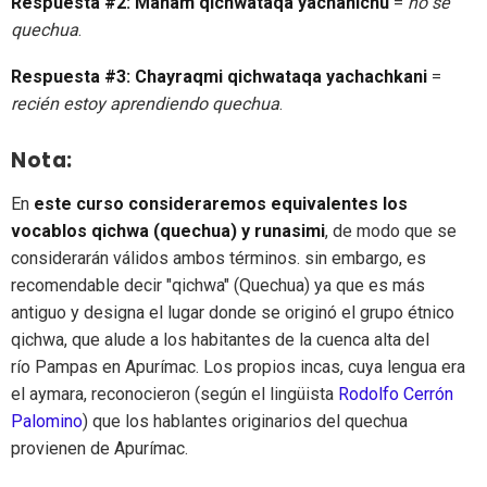
Respuesta #2:
Manam qichwataqa yachanichu
=
no se
quechua
.
Respuesta #3:
Chayraqmi qichwataqa yachachkani
=
recién estoy aprendiendo quechua
.
Nota:
En
este curso consideraremos equivalentes los
vocablos qichwa (quechua) y runasimi
, de modo que se
considerarán válidos ambos términos. sin embargo, es
recomendable decir "qichwa" (Quechua) ya que es más
antiguo y designa el lugar donde se originó el grupo étnico
qichwa, que alude a los habitantes de la cuenca alta del
río Pampas en Apurímac. Los propios incas, cuya lengua era
el aymara, reconocieron (según el lingüista
Rodolfo Cerrón
Palomino
) que los hablantes originarios del quechua
provienen de Apurímac.