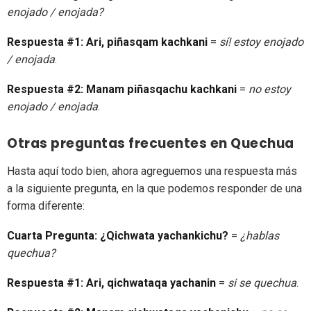
enojado / enojada?
Respuesta #1:
Ari, piñasqam kachkani
=
sí! estoy enojado
/ enojada
.
Respuesta #2:
Manam piñasqachu kachkani
=
no estoy
enojado / enojada
.
Otras preguntas frecuentes en Quechua
Hasta aquí todo bien, ahora agreguemos una respuesta más
a la siguiente pregunta, en la que podemos responder de una
forma diferente:
Cuarta Pregunta:
¿Qichwata yachankichu?
=
¿hablas
quechua?
Respuesta #1:
Ari, qichwataqa yachanin
=
si se quechua
.