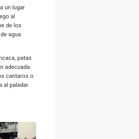
a un lugar
ego al
pe de los
s de agua
ncaca, patas
ión adecuada.
os cantaros o
 al paladar.