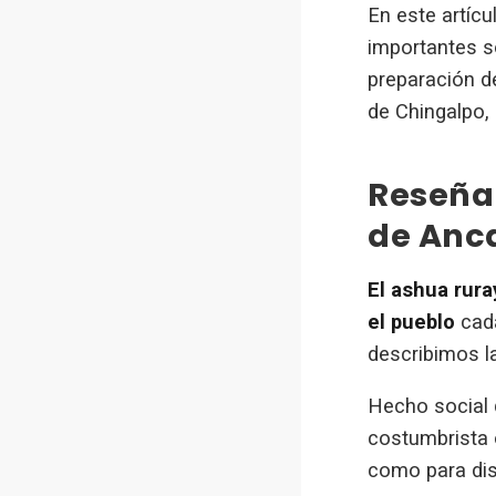
En este artíc
importantes so
preparación de
de Chingalpo,
Reseña 
de Anc
El ashua rur
el pueblo
cada
describimos l
Hecho social 
costumbrista 
como para dis