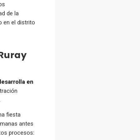
os
ad de la
en el distrito
 Ruray
esarrolla en
tración
.
a fiesta
semanas antes
tos procesos: