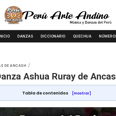
INICIO
DANZAS
DICCIONARIO
QUECHUA
NÚMERO
S DE ANCASH
/
anza Ashua Ruray de Anca
Tabla de contenidos
[mostrar]