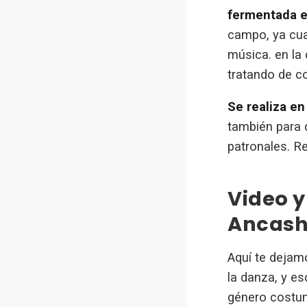
fermentada e
campo, ya cua
música. en la
tratando de co
Se realiza en
también para c
patronales. R
Video y
Ancas
Aquí te dejam
la danza, y e
género costum