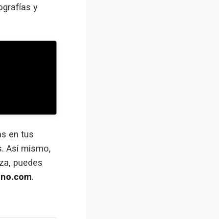
ografías y
as en tus
s. Así mismo,
nza, puedes
ino.com
.