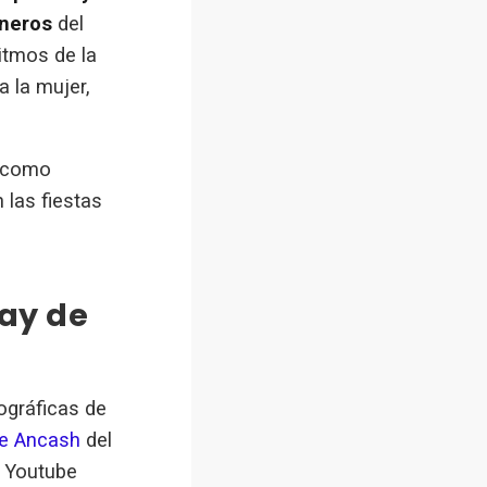
uneros
del
itmos de la
 la mujer,
 como
 las fiestas
ray de
ográficas de
e Ancash
del
e Youtube