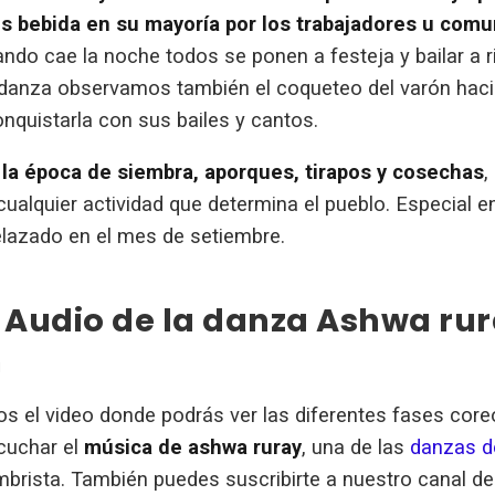
s bebida en su mayoría por los trabajadores u com
ndo cae la noche todos se ponen a festeja y bailar a r
 danza observamos también el coqueteo del varón hacia
nquistarla con sus bailes y cantos.
 la época de siembra, aporques, tirapos y cosechas
,
ualquier actividad que determina el pueblo. Especial en
elazado en el mes de setiembre.
 Audio de la danza Ashwa ru
h
os el video donde podrás ver las diferentes fases core
scuchar el
música de ashwa ruray
, una de las
danzas d
brista. También puedes suscribirte a nuestro canal d